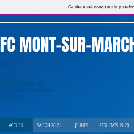
Ce site a été conçu sur la platefo
FC MONT-SUR-MARCH
Rue Saint Jacques, 127
6032 Mont-sur-Marchienne
071/476632
ACCUEIL
SAISON 20-21
JEUNES
RESULTATS 19-20